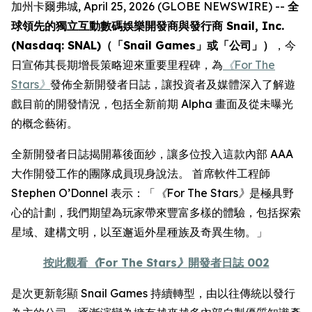
加州卡爾弗城, April 25, 2026 (GLOBE NEWSWIRE) --
全
球領先的獨立互動數碼娛樂開發商與發行商 Snail, Inc.
(Nasdaq: SNAL)（「Snail Games」或「公司」）
，今
日宣佈其長期增長策略迎來重要里程碑，為
《For The
Stars》
發佈全新開發者日誌，讓投資者及媒體深入了解遊
戲目前的開發情況，包括全新前期 Alpha 畫面及從未曝光
的概念藝術。
全新開發者日誌揭開幕後面紗，讓多位投入這款內部 AAA
大作開發工作的團隊成員現身說法。 首席軟件工程師
Stephen O’Donnel 表示：「
《For The Stars》
是極具野
心的計劃，我們期望為玩家帶來豐富多樣的體驗，包括探索
星域、建構文明，以至邂逅外星種族及奇異生物。」
按此觀看
《For The Stars》
開發者日誌 002
是次更新彰顯 Snail Games 持續轉型，由以往傳統以發行