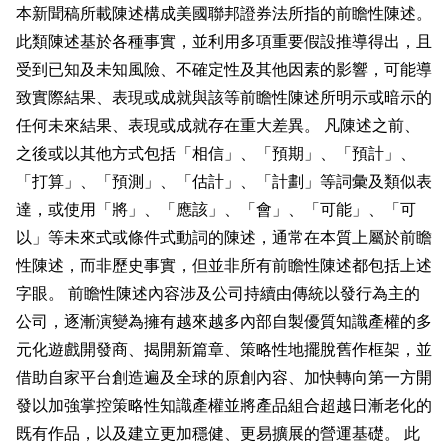
本新聞稿所載陳述構成美國聯邦證券法所指的前瞻性陳述。
此類陳述基於各種事實，並利用多項重要假設推導得出，且
受到已知及未知風險、不確定性及其他因素的影響，可能導
致實際結果、表現或成就與該等前瞻性陳述所明示或暗示的
任何未來結果、表現或成就存在重大差異。 凡陳述之前、
之後或以其他方式包括「相信」、「預期」、「預計」、
「打算」、「預測」、「估計」、「計劃」等詞彙及類似表
達，或使用「將」、「應該」、「會」、「可能」、「可
以」等未來式或條件式動詞的陳述，通常在本質上屬於前瞻
性陳述，而非歷史事實，但並非所有前瞻性陳述都包括上述
字眼。 前瞻性陳述內容涉及公司持續由傳統以發行為主的
公司，逐漸演變為擁有越來越多內部自製優質知識產權的多
元化遊戲開發商、揭開新篇章、策略性地擺脫舊作框架，並
借助自家平台創造遍及全球的原創內容、加快轉向第一方開
發以加強掌控策略性知識產權並將產品組合超越日漸老化的
既有作品，以及建立更加穩健、更易擴展的營運基礎。 此