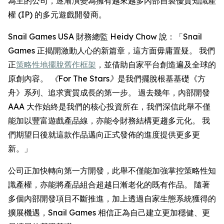
為主的公司，逐漸演變為擁有越來越多內部自製優質知識產
權 (IP) 的多元遊戲開發商。
Snail Games USA 財務總監 Heidy Chow 說：「Snail
Games 正揭開激動人心的新篇章，這方面毋庸置疑。 我們
正
策略性地擺脫舊作框架
，並借助自家平台創造遍及全球的
原創內容。
《For The Stars》
是我們擺脫根基基礎《方
舟》系列、追求實質成長的第一步。 過去幾年，內部開發
AAA 大作始終是我們的核心投資所在，我們深信此舉不僅
能加以豐富遊戲產品線，亦能令財務結構更趨多元化。 我
們期望日後就這款作品邁向正式發佈的進度提供更多更
新。」
公司正加快轉向第一方開發，此舉不僅能加強掌控策略性知
識產權，亦能將產品組合超越日漸老化的既有作品。 隨著
多個內部開發項目不斷推進，加上透過自家生態系統獲得的
擴展機遇，Snail Games 相信正為自己建立更加穩健、更