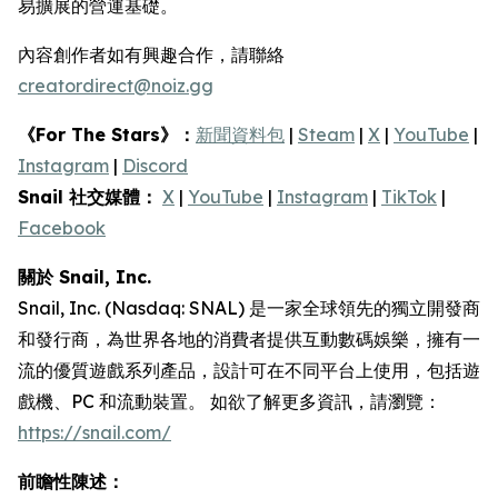
易擴展的營運基礎。
內容創作者如有興趣合作，請聯絡
creatordirect@noiz.gg
《For The Stars》：
新聞資料包
|
Steam
|
X
|
YouTube
|
Instagram
|
Discord
Snail 社交媒體：
X
|
YouTube
|
Instagram
|
TikTok
|
Facebook
關於 Snail, Inc.
Snail, Inc. (Nasdaq: SNAL) 是一家全球領先的獨立開發商
和發行商，為世界各地的消費者提供互動數碼娛樂，擁有一
流的優質遊戲系列產品，設計可在不同平台上使用，包括遊
戲機、PC 和流動裝置。 如欲了解更多資訊，請瀏覽：
https://snail.com/
前瞻性陳述：