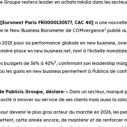
le Groupe restera
leader en achats média dans les secteurs
[Euronext Paris FR0000130577, CAC 40]
a une nouvelle
1
lon le New Business Barometer de COMvergence
publié au
en 2025 pour sa performance globale en new business, avec
mière place en new business net, tant à l’échelle mondiale
2
des budgets de 36% à 42%
, confirmant son leadership malgr
 les gains en new business permettent à Publicis de confi
de Publicis Groupe, déclare
:
« Dans un secteur, marqué pa
acité à innover au service de ses clients mais aussi la sol
our devenir le plus gros acteur du marché en 2026, les p
ttent, cette année encore, de maintenir et de renforcer n