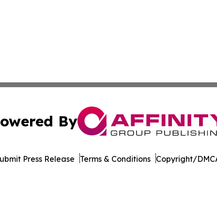
owered By
ubmit Press Release
Terms & Conditions
Copyright/DMCA
s Inc. dba Affinity Group Publishing & Hawaii Arts Digest
Cookie Settings / Your Privacy Choices