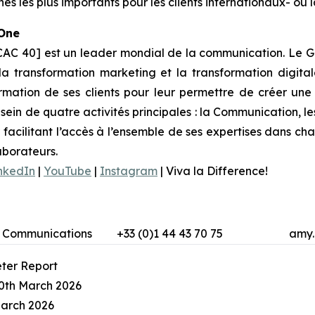
s les plus importants pour les clients internationaux- où 
 One
CAC 40] est un leader mondial de la communication. Le Gr
la transformation marketing et la transformation digital
ormation de ses clients pour leur permettre de créer un
ein de quatre activités principales : la Communication, les
eur facilitant l’accès à l’ensemble de ses expertises dans 
aborateurs.
nkedIn
|
YouTube
|
Instagram
|
Viva la Difference!
al Communications
+33 (0)1 44 43 70 75
amy.
ter Report
0th March 2026
March 2026