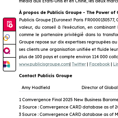
média aux États-Unis et en Chine, les deux marché
À
propos de Publicis Groupe - The Power of
Publicis Groupe [Euronext Paris FR0000130577, 
valeur, du conseil à l’exécution, en combinant 
comme le partenaire privilégié́ dans la transf
Groupe repose sur dix expertises regroupées au s
ses clients une organisation unifiée et fluide l
plus de 100 pays et compte environ 114 000 coll
www.publicisgroupe.com
|
Twitter
|
Facebook
|
Li
Contact Publicis Groupe
Amy Hadfield
Director of Glob
1 Comvergence Final 2025 New Business Barome
2 Source : Comvergence CARD database as of 2
3 Source : Comvergence CARD database as of 