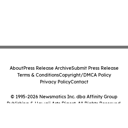
About
Press Release Archive
Submit Press Release
Terms & Conditions
Copyright/DMCA Policy
Privacy Policy
Contact
© 1995-2026 Newsmatics Inc. dba Affinity Group
Publishing & Hawaii Arts Digest. All Rights Reserved.
Cookie Settings / Your Privacy Choices