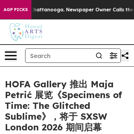
Chaos in Chattanooga. Newspaper Owner Calls the Peo
AGP PICKS
HOFA Gallery 推出 Maja
Petrić 展览《Specimens of
Time: The Glitched
Sublime》，将于 SXSW
London 2026 期间启幕