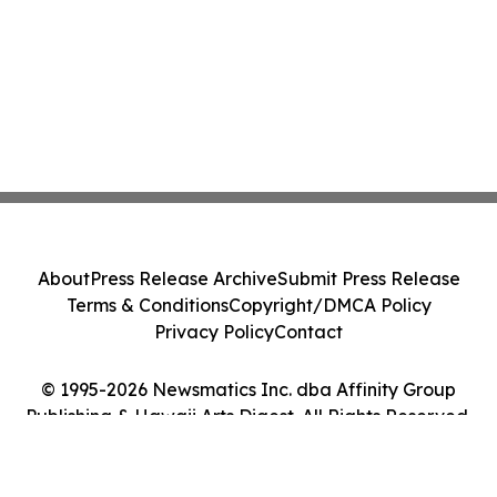
About
Press Release Archive
Submit Press Release
Terms & Conditions
Copyright/DMCA Policy
Privacy Policy
Contact
© 1995-2026 Newsmatics Inc. dba Affinity Group
Publishing & Hawaii Arts Digest. All Rights Reserved.
Cookie Settings / Your Privacy Choices