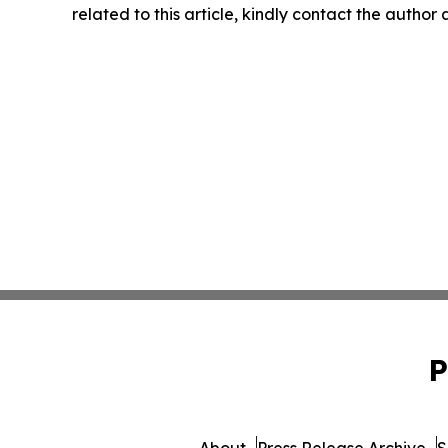
related to this article, kindly contact the author
P
About
Press Release Archive
S