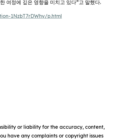
한 여정에 깊은 영향을 미치고 있다”고 말했다.
ation-1NzbT7rDWhy/p.html
ility or liability for the accuracy, content,
f you have any complaints or copyright issues