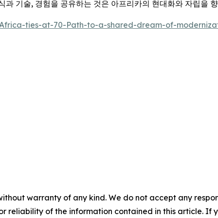
식과 기술, 경험을 공유하는 것은 아프리카의 현대화와 자립을 향
Africa-ties-at-70-Path-to-a-shared-dream-of-moderniz
without warranty of any kind. We do not accept any responsib
r reliability of the information contained in this article. I