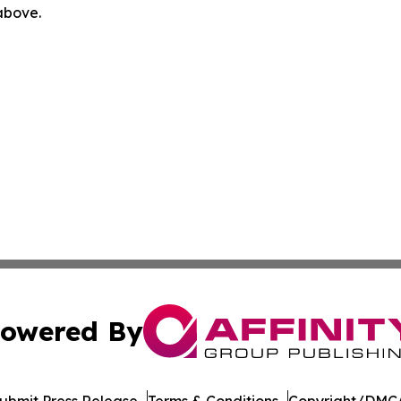
 above.
owered By
ubmit Press Release
Terms & Conditions
Copyright/DMCA